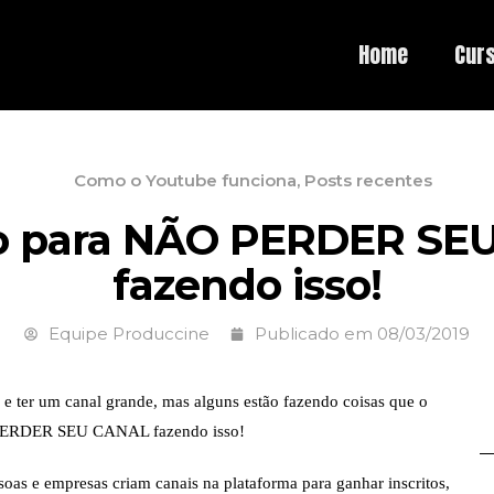
Home
Cur
Como o Youtube funciona
,
Posts recentes
o para NÃO PERDER SE
fazendo isso!
Equipe Produccine
Publicado em
08/03/2019
 e ter um canal grande, mas alguns estão fazendo coisas que o
 PERDER SEU CANAL fazendo isso!
soas e empresas criam canais na plataforma para ganhar inscritos,